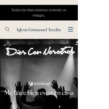
Todos los días estamos viviendo un
milagro.
Iglesia Emmanuel Arecibo
Me hace bien estar en casa