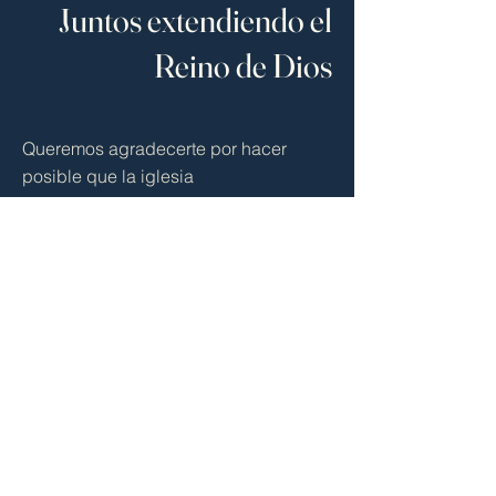
Juntos extendiendo el
Reino de Dios
Queremos agradecerte por hacer
posible que la iglesia
siga avanzando. Es gracias a tus
diezmos y ofrendas que miles de
personas están encontrando a
Jesús.
Dar